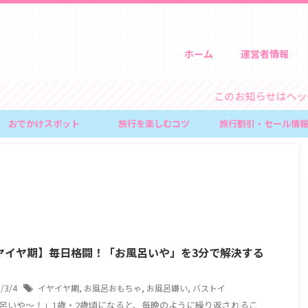
ホーム
運営者情報
このお知らせはヘッダー
おでかけスポット
旅行を楽しむコツ
旅行割引・セール情
ヤイヤ期】毎日格闘！「お風呂いや」を3分で解決する
。
6/3/4
イヤイヤ期
,
お風呂おもちゃ
,
お風呂嫌い
,
バストイ
呂いや〜！」1歳・2歳頃になると、毎晩のように繰り返されるこ