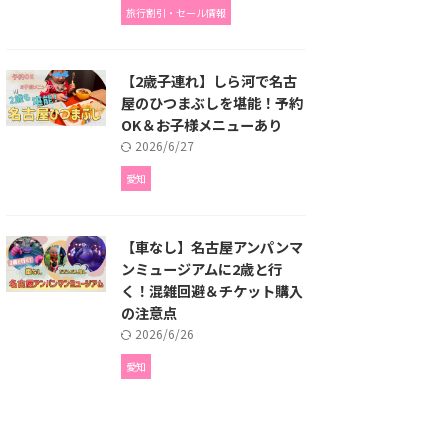
旅行割引・セール情報
【2歳子連れ】しら河で名古
屋のひつまぶしを堪能！予約
OK＆お子様メニューあり
2026/6/27
愛知
【車なし】名古屋アンパンマ
ンミュージアムに2歳と行
く！混雑回避＆チケット購入
の注意点
2026/6/26
愛知