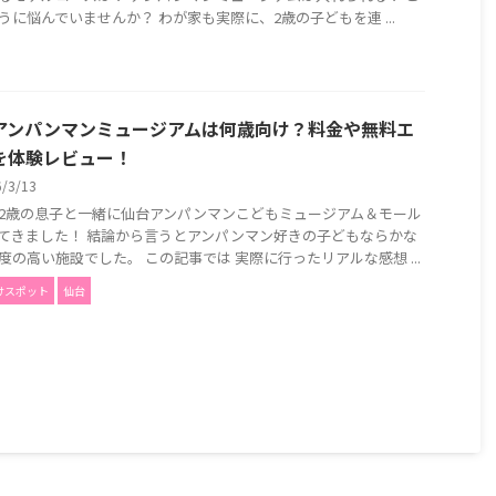
うに悩んでいませんか？ わが家も実際に、2歳の子どもを連 ...
アンパンマンミュージアムは何歳向け？料金や無料エ
を体験レビュー！
6/3/13
2歳の息子と一緒に仙台アンパンマンこどもミュージアム＆モール
てきました！ 結論から言うとアンパンマン好きの子どもならかな
度の高い施設でした。 この記事では 実際に行ったリアルな感想 ...
けスポット
仙台