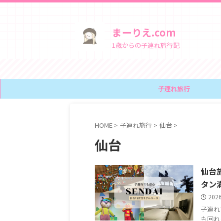
まーりえ.com
1歳からの子連れ旅行記
子連れ旅行
HOME
>
子連れ旅行
>
仙台
>
仙台
仙台
タン
202
子連れ
も回れ