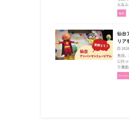
んなふ
仙台
仙台
リア
202
先日、
に行っ
り満足
おでか