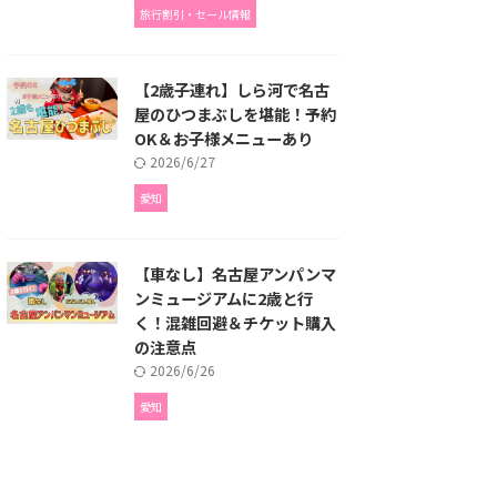
旅行割引・セール情報
【2歳子連れ】しら河で名古
屋のひつまぶしを堪能！予約
OK＆お子様メニューあり
2026/6/27
愛知
【車なし】名古屋アンパンマ
ンミュージアムに2歳と行
く！混雑回避＆チケット購入
の注意点
2026/6/26
愛知