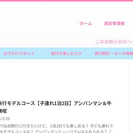
ホーム
運営者情報
このお知らせはヘッダー画
おでかけスポット
旅行を楽しむコツ
旅行割引・セール情
旅行モデルコース【子連れ1泊2日】アンパンマン＆牛
満喫
6/3/20
で仙台旅行に行きたいけど、 1泊2日でも楽しめる？ 子ども連れで
るモデルコースは？ アンパンマンミュージアムは入れられる？ こ