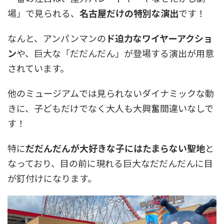
場」で見られる、
名古屋だけの特別な演出
です！
なんと、アンパンマンの
ド迫力なワイヤーアクショ
ン
や、巨大な「だだんだん」が登場する演出が用意
されています。
他のミュージアムでは見られないダイナミックな動
きに、子どもだけでなく大人も大興奮間違いなしで
す！
特に
だだんだんが大好きな子にはたまらない聖地
と
なっており、目の前に現れる巨大なだだんだんに目
が釘付けになります。