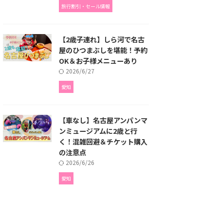
旅行割引・セール情報
【2歳子連れ】しら河で名古
屋のひつまぶしを堪能！予約
OK＆お子様メニューあり
2026/6/27
愛知
【車なし】名古屋アンパンマ
ンミュージアムに2歳と行
く！混雑回避＆チケット購入
の注意点
2026/6/26
愛知