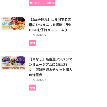
旅行割引・セール情報
【2歳子連れ】しら河で名古
屋のひつまぶしを堪能！予約
OK＆お子様メニューあり
2026/6/27
愛知
【車なし】名古屋アンパンマ
ンミュージアムに2歳と行
く！混雑回避＆チケット購入
の注意点
2026/6/26
愛知