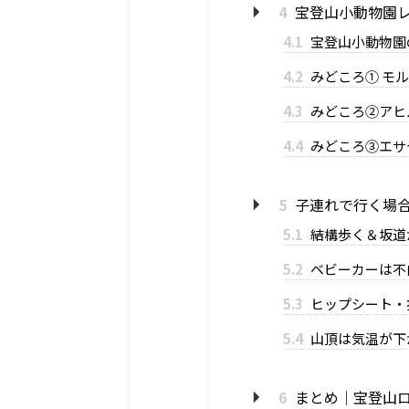
4
宝登山小動物園レ
4.1
宝登山小動物園
4.2
みどころ① モ
4.3
みどころ②アヒ
4.4
みどころ③エサ
5
子連れで行く場
5.1
結構歩く＆坂道
5.2
ベビーカーは不
5.3
ヒップシート・
5.4
山頂は気温が下
6
まとめ｜宝登山ロ