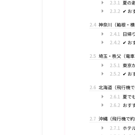
2.3.1
夏の
2.3.2
✔ お
2.4
神奈川（箱根・横
2.4.1
日帰り
2.4.2
✔ お
2.5
埼玉・秩父（電車・
2.5.1
東京か
2.5.2
✔ お
2.6
北海道（飛行機で約
2.6.1
夏で
2.6.2
おす
2.7
沖縄（飛行機で約
2.7.1
ホテ