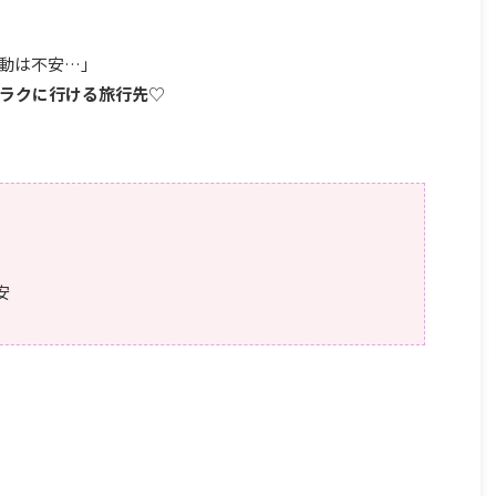
動は不安…」
ラクに行ける旅行先
♡
安