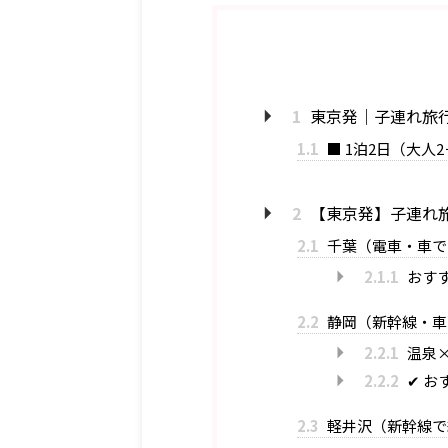
1
東京発｜子連れ旅
1.1
■ 1泊2日（大人
2
【東京発】子連れ旅
2.1
千葉（電車・車で
2.1.1
おす
2.2
静岡（新幹線・車
2.2.1
温泉
2.2.2
✔ お
2.3
軽井沢（新幹線で