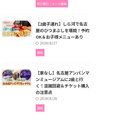
旅行割引・セール情報
【2歳子連れ】しら河で名古
屋のひつまぶしを堪能！予約
OK＆お子様メニューあり
2026/6/27
愛知
【車なし】名古屋アンパンマ
ンミュージアムに2歳と行
く！混雑回避＆チケット購入
の注意点
2026/6/26
愛知