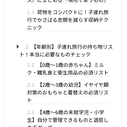
1.3
荷物をコンパクトに！子連れ旅
行でかさばる衣類を減らす収納テク
ニック
2
【年齢別】子連れ旅行の持ち物リス
ト！本当に必要なものチェック
2.1
【0歳〜1歳の赤ちゃん】ミル
ク・離乳食と衛生用品の必須リスト
2.2
【2歳〜3歳の幼児】イヤイヤ期
対策のおもちゃと着替えの必須リス
ト
2.3
【4歳〜6歳の未就学児・小学
生】自分で管理できるものと退屈し